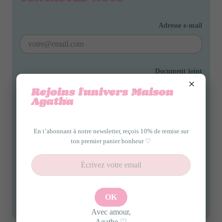
Adresse e-mail
Document joint
×
CHOISIR UN FICHIER
Rejoins l'univers Maison
Agath'a
optionnel
Message
En t’abonnant à notre newsletter, reçois 10% de remise sur
ton premier panier bonheur ♡
Avec amour,
Agathe ♡