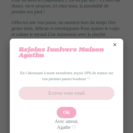
douce, on te propose, ici chez nous, la possibilité de
prendre ton pied !
Offre-toi une vrai pause, un moment hors du temps Des
gestes lents, délicats et enveloppants Pour apaiser le corps
et calmer le mental Une immersion avec la playlist
relaxante de ton choix pour amplifier le lâcher-prise.
×
Pendant quelques instants…
Rejoins l'univers Maison
Agath'a
Le mental ralentit Le corps se détend profondément et tout
le reste disparaît.
2 versions possibles déclinaison 20 min (29€) ou 45 min
En t’abonnant à notre newsletter, reçois 10% de remise sur
(49€)
ton premier panier bonheur ♡
♡ Boisson rafraichissante ou chaude
♡ Choix et discussion de tes préférences sur les zones du
corps
♡ Papouilles sensorielles avec mains et outils de
relaxation
♡ Immersion zen avec musique
Avec amour,
Agathe ♡
NB : Soin uniquement réservé aux femmes et enfants