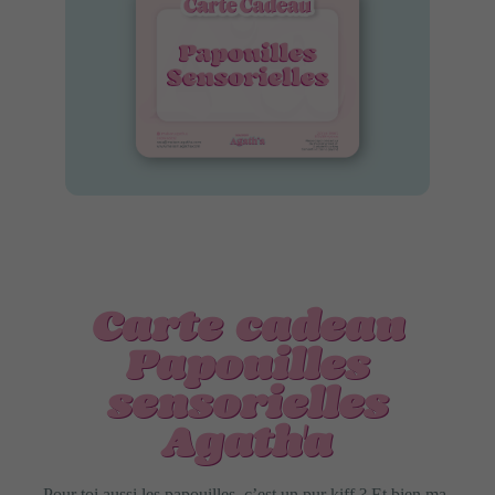
Carte cadeau
Papouilles
sensorielles
Agath'a
Pour toi aussi les papouilles, c’est un pur kiff ? Et bien ma