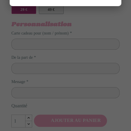
29 €
49 €
Personnalisation
Carte cadeau pour (nom / prénom) *
De la part de *
Message *
Quantité
AJOUTER AU PANIER