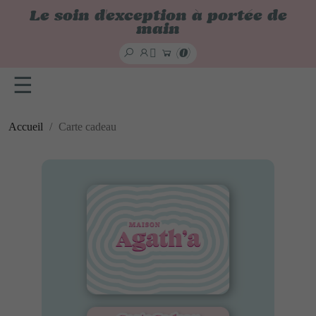
x
Le soin d'exception à portée de
main

(0)
☰
Accueil
Carte cadeau